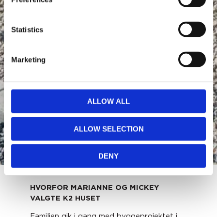
Statistics
Marketing
MARIANNE
OG
MICKEY
ALLOW ALL
BYGGER
K2
ALLOW SELECTION
INDIVIDUAL
ARKITEC
DENY
HVORFOR MARIANNE OG MICKEY
VALGTE K2 HUSET
Familien gik i gang med byggeprojektet i