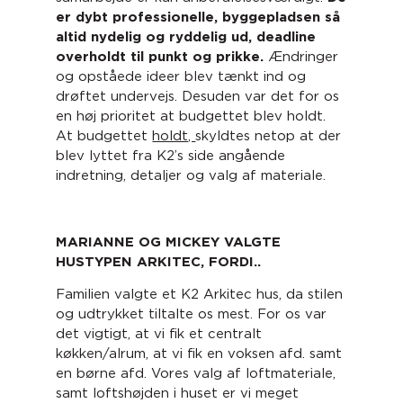
er dybt professionelle, byggepladsen så
altid nydelig og ryddelig ud, deadline
overholdt til punkt og prikke.
Ændringer
og opståede ideer blev tænkt ind og
drøftet undervejs. Desuden var det for os
en høj prioritet at budgettet blev holdt.
At budgettet
holdt,
skyldtes netop at der
blev lyttet fra K2’s side angående
indretning, detaljer og valg af materiale.
MARIANNE OG MICKEY VALGTE
HUSTYPEN ARKITEC, FORDI..
Familien valgte et K2 Arkitec hus, da stilen
og udtrykket tiltalte os mest. For os var
det vigtigt, at vi fik et centralt
køkken/alrum, at vi fik en voksen afd. samt
en børne afd. Vores valg af loftmateriale,
samt loftshøjden i huset er vi meget