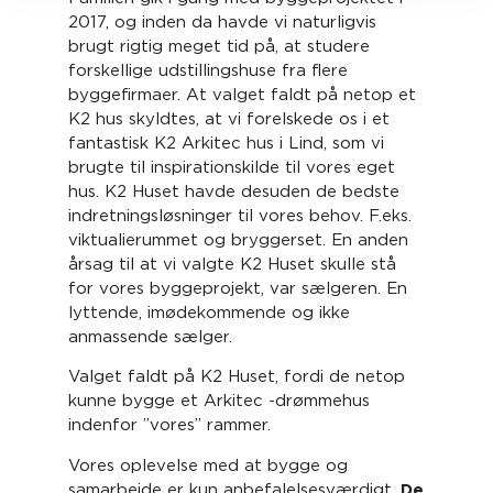
2017, og inden da havde vi naturligvis
brugt rigtig meget tid på, at studere
forskellige udstillingshuse fra flere
byggefirmaer. At valget faldt på netop et
K2 hus skyldtes, at vi forelskede os i et
fantastisk K2 Arkitec hus i Lind, som vi
brugte til inspirationskilde til vores eget
hus. K2 Huset havde desuden de bedste
indretningsløsninger til vores behov. F.eks.
viktualierummet og bryggerset. En anden
årsag til at vi valgte K2 Huset skulle stå
for vores byggeprojekt, var sælgeren. En
lyttende, imødekommende og ikke
anmassende sælger.
Valget faldt på K2 Huset, fordi de netop
kunne bygge et Arkitec -drømmehus
indenfor ”vores” rammer.
Vores oplevelse med at bygge og
samarbejde er kun anbefalelsesværdigt.
De