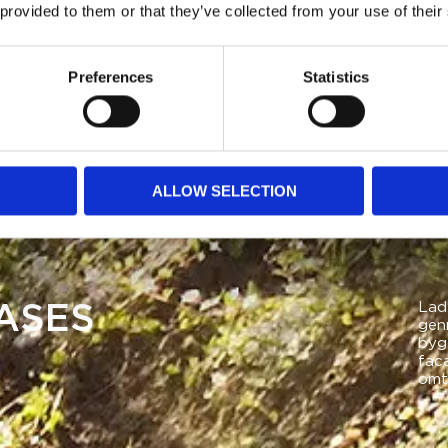
 provided to them or that they’ve collected from your use of their
Preferences
Statistics
ALLOW SELECTION
Lad 
ASES
gen
bygg
fac
omta