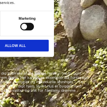
 services.
Marketing
ALLOW ALL
dig inspirere af de mange hjem, vi har bygget
nem årene. Her kan du se eksempler på forskellige
estile, hustyper og individuelle løsninger – fra
ade til færdigt hjem. Hvert hus er bygget med
nke, kvalitet og blik for familiens drømme.