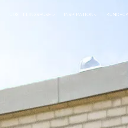
PER
BOLIGER
INSPIRATION
KUNDECASES
UDSTILLINGSHUSE
INSPIRATION
KUNDECA