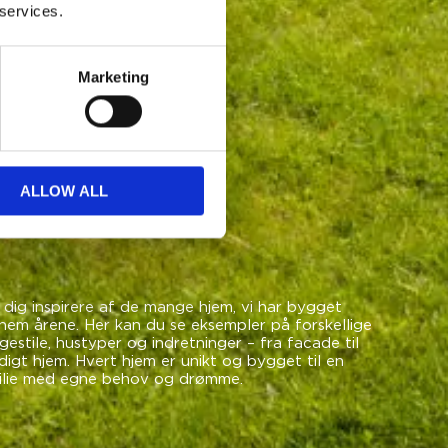
 services.
Marketing
ALLOW ALL
dig inspirere af de mange hjem, vi har bygget
nem årene. Her kan du se eksempler på forskellige
estile, hustyper og indretninger – fra facade til
igt hjem. Hvert hjem er unikt og bygget til en
ilie med egne behov og drømme.